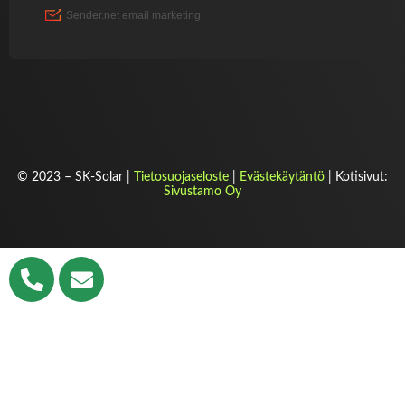
© 2023 – SK-Solar |
Tietosuojaseloste
|
Evästekäytäntö
| Kotisivut:
Sivustamo Oy