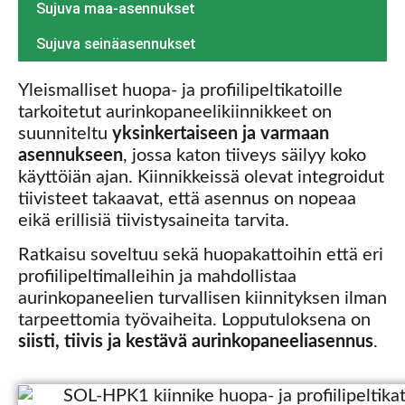
Sujuva maa-asennukset
Sujuva seinäasennukset
Yleismalliset huopa- ja profiilipeltikatoille
tarkoitetut aurinkopaneelikiinnikkeet on
suunniteltu
yksinkertaiseen ja varmaan
asennukseen
, jossa katon tiiveys säilyy koko
käyttöiän ajan. Kiinnikkeissä olevat integroidut
tiivisteet takaavat, että asennus on nopeaa
eikä erillisiä tiivistysaineita tarvita.
Ratkaisu soveltuu sekä huopakattoihin että eri
profiilipeltimalleihin ja mahdollistaa
aurinkopaneelien turvallisen kiinnityksen ilman
tarpeettomia työvaiheita. Lopputuloksena on
siisti, tiivis ja kestävä aurinkopaneeliasennus
.